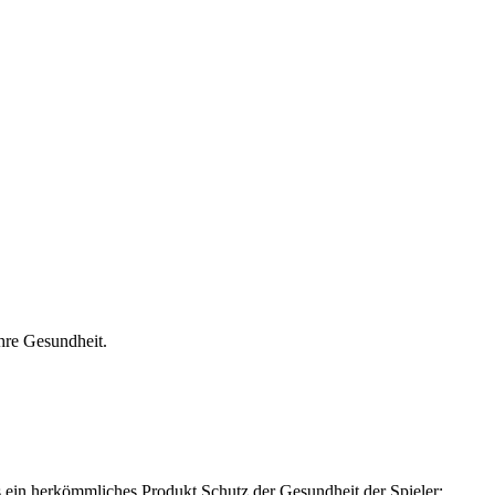
hre Gesundheit.
s ein herkömmliches Produkt Schutz der Gesundheit der Spieler: