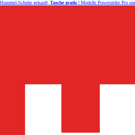
Hummel-Schuhe gekauft,
Tasche gratis
! Modelle Powerstrike Pro und