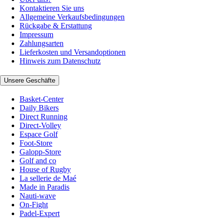
Kontaktieren Sie uns
Allgemeine Verkaufsbedingungen
Rückgabe & Erstattung
Impressum
Zahlungsarten
Lieferkosten und Versandoptionen
Hinweis zum Datenschutz
Unsere Geschäfte
Basket-Center
Daily Bikers
Direct Running
Direct-Volley
Espace Golf
Foot-Store
Galopp-Store
Golf and co
House of Rugby
La sellerie de Maé
Made in Paradis
Nauti-wave
On-Fight
Padel-Expert