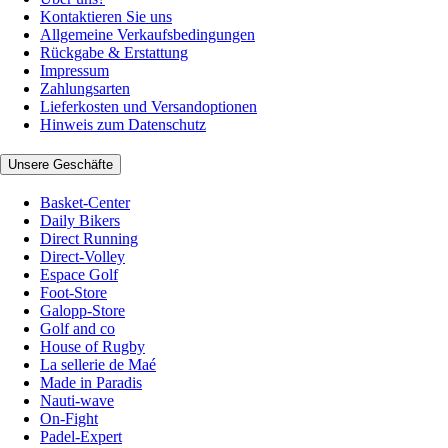
Kontaktieren Sie uns
Allgemeine Verkaufsbedingungen
Rückgabe & Erstattung
Impressum
Zahlungsarten
Lieferkosten und Versandoptionen
Hinweis zum Datenschutz
Unsere Geschäfte
Basket-Center
Daily Bikers
Direct Running
Direct-Volley
Espace Golf
Foot-Store
Galopp-Store
Golf and co
House of Rugby
La sellerie de Maé
Made in Paradis
Nauti-wave
On-Fight
Padel-Expert