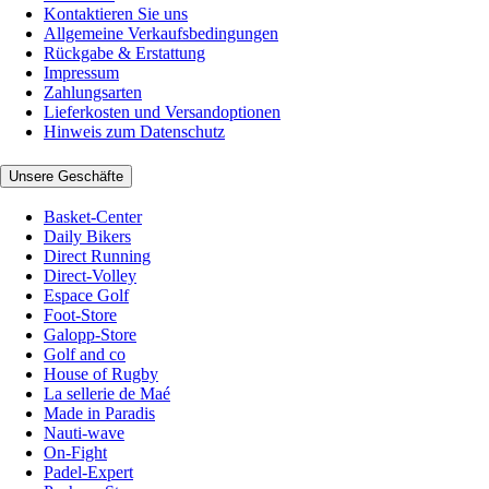
Kontaktieren Sie uns
Allgemeine Verkaufsbedingungen
Rückgabe & Erstattung
Impressum
Zahlungsarten
Lieferkosten und Versandoptionen
Hinweis zum Datenschutz
Unsere Geschäfte
Basket-Center
Daily Bikers
Direct Running
Direct-Volley
Espace Golf
Foot-Store
Galopp-Store
Golf and co
House of Rugby
La sellerie de Maé
Made in Paradis
Nauti-wave
On-Fight
Padel-Expert