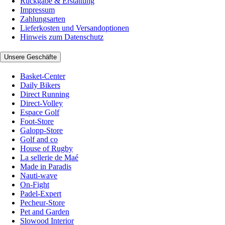
Rückgabe & Erstattung
Impressum
Zahlungsarten
Lieferkosten und Versandoptionen
Hinweis zum Datenschutz
Unsere Geschäfte
Basket-Center
Daily Bikers
Direct Running
Direct-Volley
Espace Golf
Foot-Store
Galopp-Store
Golf and co
House of Rugby
La sellerie de Maé
Made in Paradis
Nauti-wave
On-Fight
Padel-Expert
Pecheur-Store
Pet and Garden
Slowood Interior