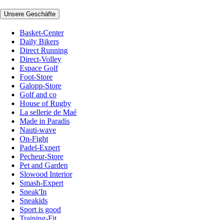
Unsere Geschäfte
Basket-Center
Daily Bikers
Direct Running
Direct-Volley
Espace Golf
Foot-Store
Galopp-Store
Golf and co
House of Rugby
La sellerie de Maé
Made in Paradis
Nauti-wave
On-Fight
Padel-Expert
Pecheur-Store
Pet and Garden
Slowood Interior
Smash-Expert
Sneak'In
Sneakids
Sport is good
Training-Fit