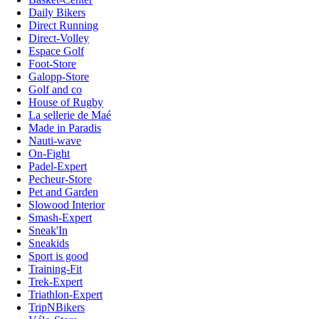
Daily Bikers
Direct Running
Direct-Volley
Espace Golf
Foot-Store
Galopp-Store
Golf and co
House of Rugby
La sellerie de Maé
Made in Paradis
Nauti-wave
On-Fight
Padel-Expert
Pecheur-Store
Pet and Garden
Slowood Interior
Smash-Expert
Sneak'In
Sneakids
Sport is good
Training-Fit
Trek-Expert
Triathlon-Expert
TripNBikers