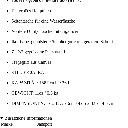
100% recyceltes Polyester 600 Denier.
Ein großes Hauptfach
Seitentasche für eine Wasserflasche
Vordere Utility-Tasche mit Organizer
Ikonische, gepolsterte Schultergurte mit geradem Schnitt
Zu 2/3 gepolsterte Rückwand
Tragegriff aus Canvas
STIL: EK0A5BAI
KAPAZITÄT: 1587 cu in / 26 L
GEWICHT: 11oz / 0.3 kg
DIMENSIONEN: 17 x 12.5 x 6 in / 42.5 x 32 x 14.5 cm
Zusätzliche Informationen
Marke
Jansport