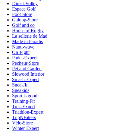
Direct-Volley
Espace Golf
Foot-Store
Galopp-Store
Golf and co
House of Rugby
La sellerie de Maé
Made in Paradis
Nauti-wave
On-Fight
Padel-Expert
Pecheur-Store
Pet and Garden
Slowood Interior
Smash-Expert
Sneak'In
Sneakids
Sport is good
Training-Fit
Trek-Expert
Triathlon-Expert
TripNBikers
Vélo-Store
Winter-Expert