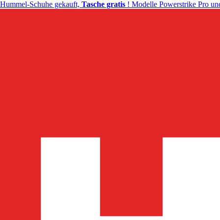
Hummel-Schuhe gekauft,
Tasche gratis
! Modelle Powerstrike Pro und