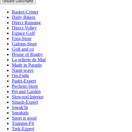
Unsere Geschäfte
Basket-Center
Daily Bikers
Direct Running
Direct-Volley
Espace Golf
Foot-Store
Galopp-Store
Golf and co
House of Rugby
La sellerie de Maé
Made in Paradis
Nauti-wave
On-Fight
Padel-Expert
Pecheur-Store
Pet and Garden
Slowood Interior
Smash-Expert
Sneak'In
Sneakids
Sport is good
Training-Fit
Trek-Expert