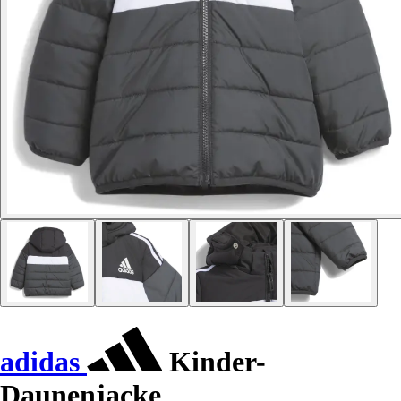
adidas
Kinder-
Daunenjacke