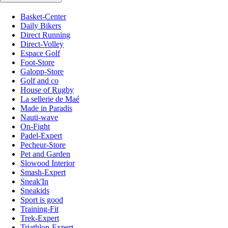
Basket-Center
Daily Bikers
Direct Running
Direct-Volley
Espace Golf
Foot-Store
Galopp-Store
Golf and co
House of Rugby
La sellerie de Maé
Made in Paradis
Nauti-wave
On-Fight
Padel-Expert
Pecheur-Store
Pet and Garden
Slowood Interior
Smash-Expert
Sneak'In
Sneakids
Sport is good
Training-Fit
Trek-Expert
Triathlon-Expert