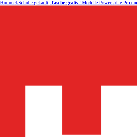
Hummel-Schuhe gekauft,
Tasche gratis
! Modelle Powerstrike Pro und