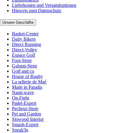
Lieferkosten und Versandoptionen
Hinweis zum Datenschutz
Unsere Geschäfte
Basket-Center
Daily Bikers
Direct Running
Direct-Volley
Espace Golf
Foot-Store
Galopp-Store
Golf and co
House of Rugby
La sellerie de Maé
Made in Paradis
Nauti-wave
On-Fight
Padel-Expert
Pecheur-Store
Pet and Garden
Slowood Interior
Smash-Expert
Sneak'In