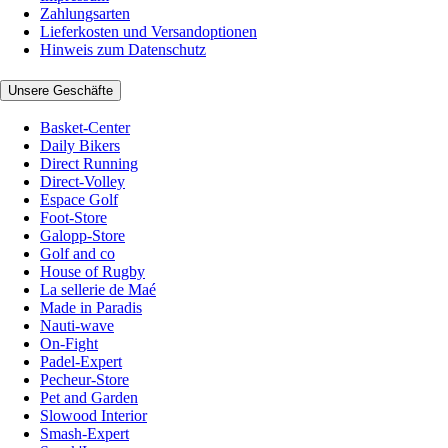
Zahlungsarten
Lieferkosten und Versandoptionen
Hinweis zum Datenschutz
Unsere Geschäfte
Basket-Center
Daily Bikers
Direct Running
Direct-Volley
Espace Golf
Foot-Store
Galopp-Store
Golf and co
House of Rugby
La sellerie de Maé
Made in Paradis
Nauti-wave
On-Fight
Padel-Expert
Pecheur-Store
Pet and Garden
Slowood Interior
Smash-Expert