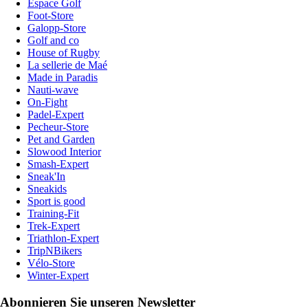
Espace Golf
Foot-Store
Galopp-Store
Golf and co
House of Rugby
La sellerie de Maé
Made in Paradis
Nauti-wave
On-Fight
Padel-Expert
Pecheur-Store
Pet and Garden
Slowood Interior
Smash-Expert
Sneak'In
Sneakids
Sport is good
Training-Fit
Trek-Expert
Triathlon-Expert
TripNBikers
Vélo-Store
Winter-Expert
Abonnieren Sie unseren Newsletter