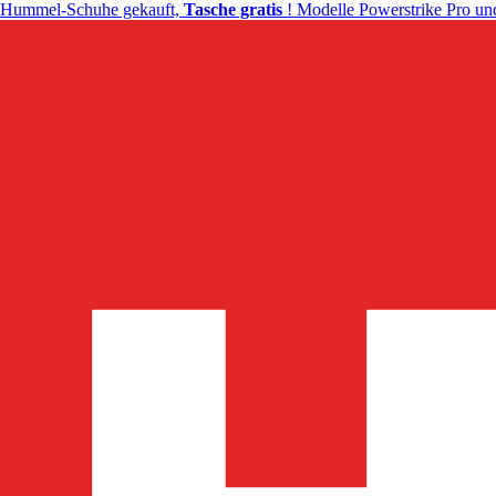
Hummel-Schuhe gekauft,
Tasche gratis
! Modelle Powerstrike Pro und