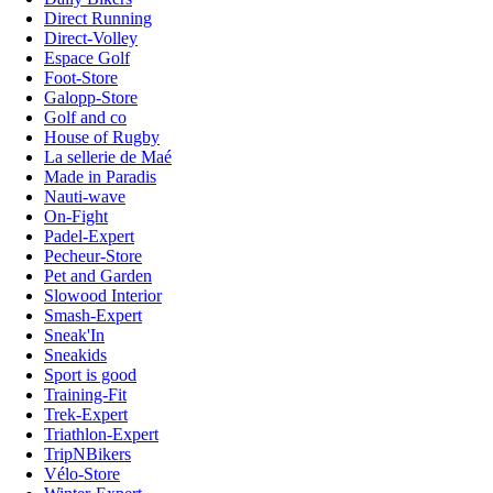
Direct Running
Direct-Volley
Espace Golf
Foot-Store
Galopp-Store
Golf and co
House of Rugby
La sellerie de Maé
Made in Paradis
Nauti-wave
On-Fight
Padel-Expert
Pecheur-Store
Pet and Garden
Slowood Interior
Smash-Expert
Sneak'In
Sneakids
Sport is good
Training-Fit
Trek-Expert
Triathlon-Expert
TripNBikers
Vélo-Store