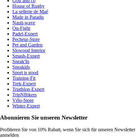
Golf and co
House of Rugby
La sellerie de Maé
Made in Paradis
Nauti-wave
On-Fight
Padel-Expert
Pecheur-Store
Pet and Garden
Slowood Interior
Smash-Expert
Sneak'In
Sneakids
Sport is good
Training-Fit
Trek-Expert
Triathlon-Expert
TripNBikers
Vélo-Store
Winter-Expert
Abonnieren Sie unseren Newsletter
Profitieren Sie von 10% Rabatt, wenn Sie sich für unseren Newsletter
anmelden