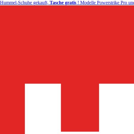
Hummel-Schuhe gekauft,
Tasche gratis
! Modelle Powerstrike Pro und