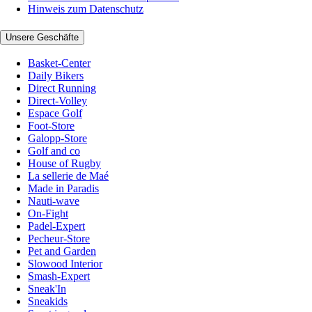
Hinweis zum Datenschutz
Unsere Geschäfte
Basket-Center
Daily Bikers
Direct Running
Direct-Volley
Espace Golf
Foot-Store
Galopp-Store
Golf and co
House of Rugby
La sellerie de Maé
Made in Paradis
Nauti-wave
On-Fight
Padel-Expert
Pecheur-Store
Pet and Garden
Slowood Interior
Smash-Expert
Sneak'In
Sneakids