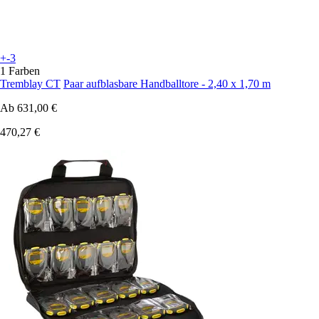
+-3
1 Farben
Tremblay CT
Paar aufblasbare Handballtore - 2,40 x 1,70 m
Ab
631,00 €
470,27 €