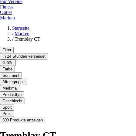
Für Vereine
Fitness
Outlet
Marken
Startseite
/
Marken
/
Tremblay CT
Filter
In 24 Stunden versendet
Größe
Farbe
Sortiment
Altersgruppe
Merkmal
Produkttyp
Geschlecht
Sport
Preis
300 Produkte anzeigen
Tremblay CT