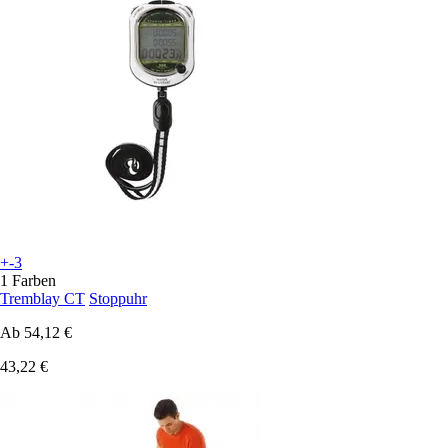
+-3
1 Farben
Tremblay CT
Stoppuhr
Ab
54,12 €
43,22 €