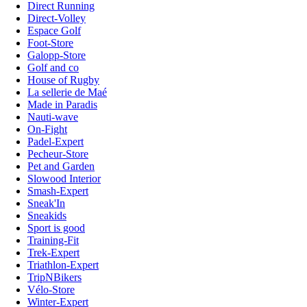
Direct Running
Direct-Volley
Espace Golf
Foot-Store
Galopp-Store
Golf and co
House of Rugby
La sellerie de Maé
Made in Paradis
Nauti-wave
On-Fight
Padel-Expert
Pecheur-Store
Pet and Garden
Slowood Interior
Smash-Expert
Sneak'In
Sneakids
Sport is good
Training-Fit
Trek-Expert
Triathlon-Expert
TripNBikers
Vélo-Store
Winter-Expert