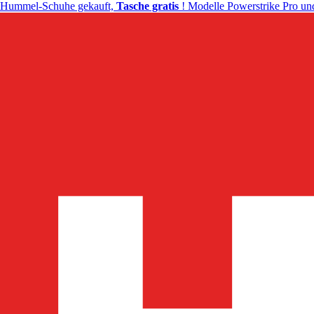
Hummel-Schuhe gekauft,
Tasche gratis
! Modelle Powerstrike Pro und