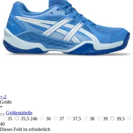
+-2
Größe
*
Größentabelle
35
35,5
24h
36
37
37,5
38
39
39,5
40
Dieses Feld ist erforderlich