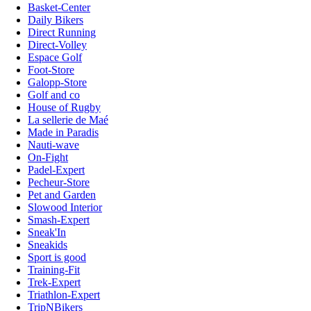
Basket-Center
Daily Bikers
Direct Running
Direct-Volley
Espace Golf
Foot-Store
Galopp-Store
Golf and co
House of Rugby
La sellerie de Maé
Made in Paradis
Nauti-wave
On-Fight
Padel-Expert
Pecheur-Store
Pet and Garden
Slowood Interior
Smash-Expert
Sneak'In
Sneakids
Sport is good
Training-Fit
Trek-Expert
Triathlon-Expert
TripNBikers