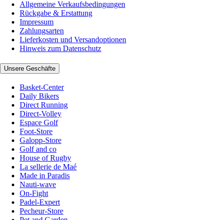
Allgemeine Verkaufsbedingungen
Rückgabe & Erstattung
Impressum
Zahlungsarten
Lieferkosten und Versandoptionen
Hinweis zum Datenschutz
Unsere Geschäfte
Basket-Center
Daily Bikers
Direct Running
Direct-Volley
Espace Golf
Foot-Store
Galopp-Store
Golf and co
House of Rugby
La sellerie de Maé
Made in Paradis
Nauti-wave
On-Fight
Padel-Expert
Pecheur-Store
Pet and Garden