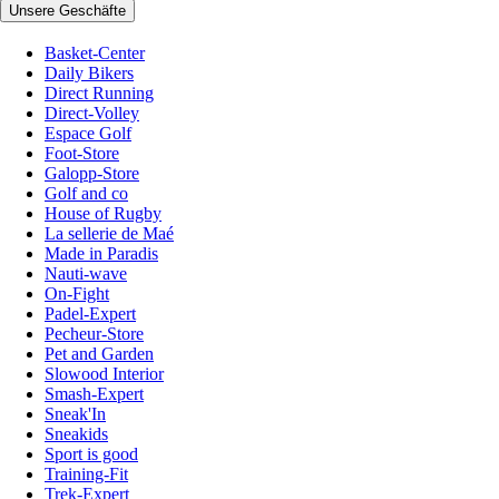
Unsere Geschäfte
Basket-Center
Daily Bikers
Direct Running
Direct-Volley
Espace Golf
Foot-Store
Galopp-Store
Golf and co
House of Rugby
La sellerie de Maé
Made in Paradis
Nauti-wave
On-Fight
Padel-Expert
Pecheur-Store
Pet and Garden
Slowood Interior
Smash-Expert
Sneak'In
Sneakids
Sport is good
Training-Fit
Trek-Expert