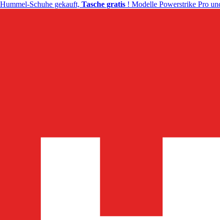
Hummel-Schuhe gekauft,
Tasche gratis
! Modelle Powerstrike Pro und