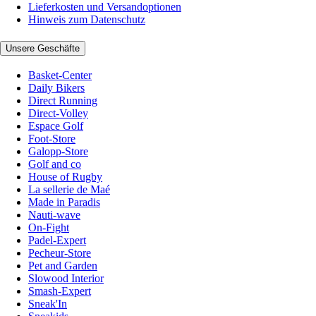
Lieferkosten und Versandoptionen
Hinweis zum Datenschutz
Unsere Geschäfte
Basket-Center
Daily Bikers
Direct Running
Direct-Volley
Espace Golf
Foot-Store
Galopp-Store
Golf and co
House of Rugby
La sellerie de Maé
Made in Paradis
Nauti-wave
On-Fight
Padel-Expert
Pecheur-Store
Pet and Garden
Slowood Interior
Smash-Expert
Sneak'In