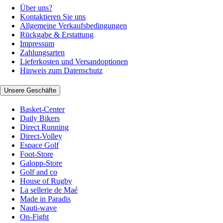
Über uns?
Kontaktieren Sie uns
Allgemeine Verkaufsbedingungen
Rückgabe & Erstattung
Impressum
Zahlungsarten
Lieferkosten und Versandoptionen
Hinweis zum Datenschutz
Unsere Geschäfte
Basket-Center
Daily Bikers
Direct Running
Direct-Volley
Espace Golf
Foot-Store
Galopp-Store
Golf and co
House of Rugby
La sellerie de Maé
Made in Paradis
Nauti-wave
On-Fight