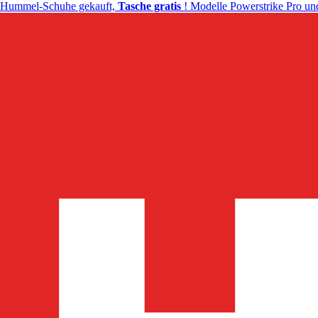
Hummel-Schuhe gekauft,
Tasche gratis
! Modelle Powerstrike Pro und