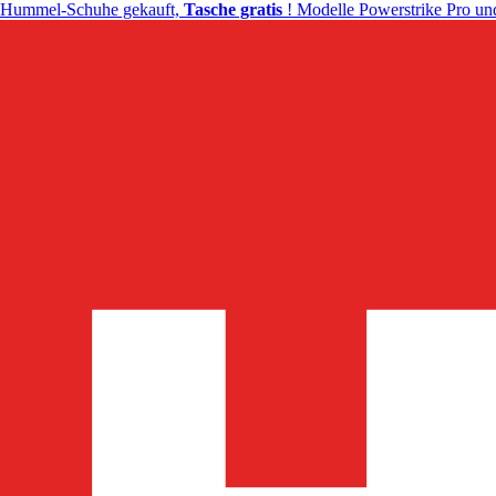
Hummel-Schuhe gekauft,
Tasche gratis
! Modelle Powerstrike Pro und