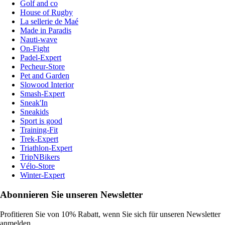
Golf and co
House of Rugby
La sellerie de Maé
Made in Paradis
Nauti-wave
On-Fight
Padel-Expert
Pecheur-Store
Pet and Garden
Slowood Interior
Smash-Expert
Sneak'In
Sneakids
Sport is good
Training-Fit
Trek-Expert
Triathlon-Expert
TripNBikers
Vélo-Store
Winter-Expert
Abonnieren Sie unseren Newsletter
Profitieren Sie von 10% Rabatt, wenn Sie sich für unseren Newsletter
anmelden