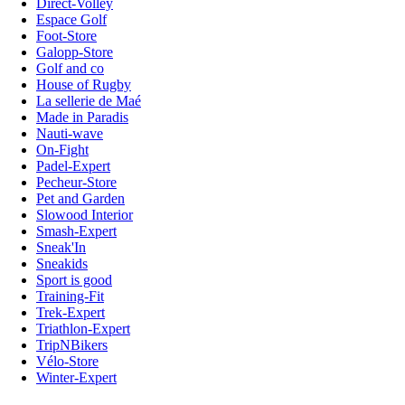
Direct-Volley
Espace Golf
Foot-Store
Galopp-Store
Golf and co
House of Rugby
La sellerie de Maé
Made in Paradis
Nauti-wave
On-Fight
Padel-Expert
Pecheur-Store
Pet and Garden
Slowood Interior
Smash-Expert
Sneak'In
Sneakids
Sport is good
Training-Fit
Trek-Expert
Triathlon-Expert
TripNBikers
Vélo-Store
Winter-Expert