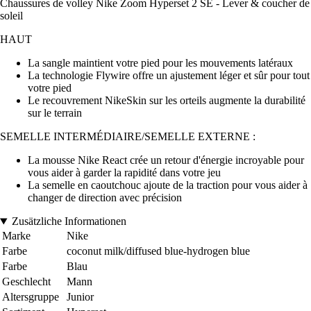
Chaussures de volley Nike Zoom Hyperset 2 SE - Lever & coucher de
soleil
HAUT
La sangle maintient votre pied pour les mouvements latéraux
La technologie Flywire offre un ajustement léger et sûr pour tout
votre pied
Le recouvrement NikeSkin sur les orteils augmente la durabilité
sur le terrain
SEMELLE INTERMÉDIAIRE/SEMELLE EXTERNE :
La mousse Nike React crée un retour d'énergie incroyable pour
vous aider à garder la rapidité dans votre jeu
La semelle en caoutchouc ajoute de la traction pour vous aider à
changer de direction avec précision
Zusätzliche Informationen
Marke
Nike
Farbe
coconut milk/diffused blue-hydrogen blue
Farbe
Blau
Geschlecht
Mann
Altersgruppe
Junior