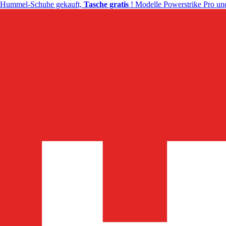
Hummel-Schuhe gekauft,
Tasche gratis
! Modelle Powerstrike Pro und