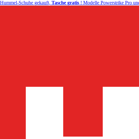
Hummel-Schuhe gekauft,
Tasche gratis
! Modelle Powerstrike Pro und