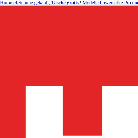
Hummel-Schuhe gekauft,
Tasche gratis
! Modelle Powerstrike Pro und