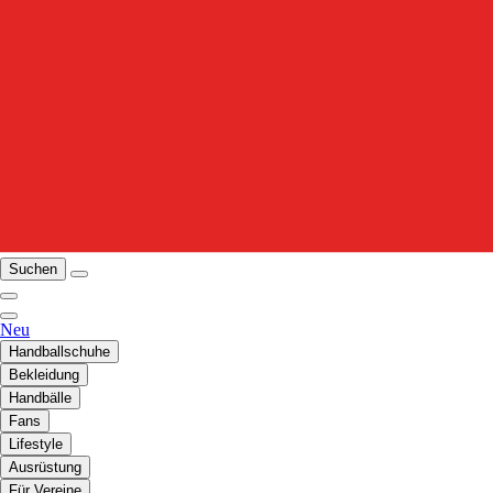
Suchen
Neu
Handballschuhe
Bekleidung
Handbälle
Fans
Lifestyle
Ausrüstung
Für Vereine