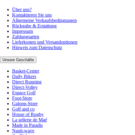
Über uns?
Kontaktieren Sie uns
Allgemeine Verkaufsbedingungen
Rückgabe & Erstattung
Impressum
Zahlungsarten
Lieferkosten und Versandoptionen
Hinweis zum Datenschutz
Unsere Geschäfte
Basket-Center
Daily Bikers
Direct Running
Direct-Volley
Espace Golf
Foot-Store
Galopp-Store
Golf and co
House of Rugby
La sellerie de Maé
Made in Paradis
Nauti-wave