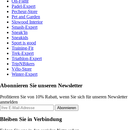
On-Fight
Padel-Expert
Pecheur-Store
Pet and Garden
Slowood Interior
Smash-Expert
Sneak'In
Sneakids
Sport is good
Training-Fit
Trek-Expert
Triathlon-Expert
TripNBikers
Vélo-Store
Winter-Expert
Abonnieren Sie unseren Newsletter
Profitieren Sie von 10% Rabatt, wenn Sie sich für unseren Newsletter
anmelden
Abonnieren
Bleiben Sie in Verbindung