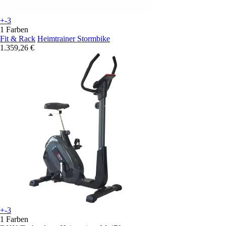
+-3
1 Farben
Fit & Rack
Heimtrainer Stormbike
1.359,26 €
+-3
1 Farben