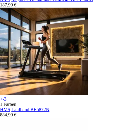
187,99 €
+-3
1 Farben
HMS
Laufband BE5872N
884,99 €