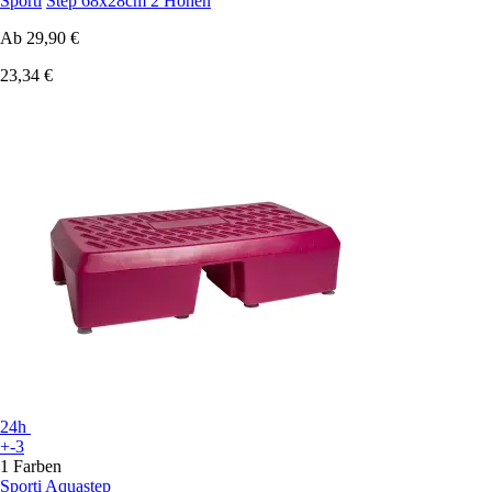
Sporti
Step 68x28cm 2 Höhen
Ab
29,90 €
23,34 €
24h
+-3
1 Farben
Sporti
Aquastep