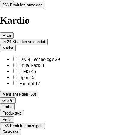
236 Produkte anzeigen
Kardio
Filter
In 24 Stunden versendet
Marke
DKN Technology
29
Fit & Rack
8
HMS
45
Sporti
5
VirtuFit
17
Mehr anzeigen
(30)
Größe
Farbe
Produkttyp
Preis
236 Produkte anzeigen
Relevanz