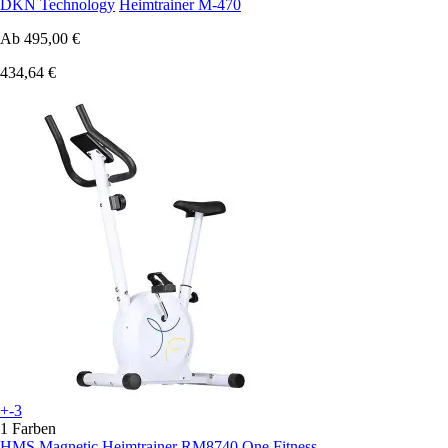
DKN Technology
Heimtrainer M-470
Ab
495,00 €
434,64 €
+-3
1 Farben
HMS
Magnetic Heimtrainer RM8740 One Fitness