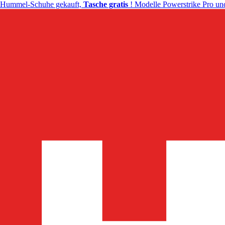
Hummel-Schuhe gekauft,
Tasche gratis
! Modelle Powerstrike Pro und