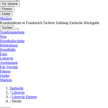
Für Vereine
Fitness
Outlet
Marken
Kundendienst in Frankreich
Sichere Zahlung
Einfache Rückgabe
Suchen
Sonderangebote
Neu
Handballschuhe
Bekleidung
Handbälle
Fans
Lifestyle
Ausrüstung
Für Vereine
Fitness
Outlet
Marken
Startseite
/
Lifestyle
/
Lifestyle Damen
/
Shorts