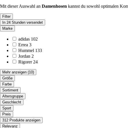
Mit dieser Auswahl an
Damenhosen
kannst du sowohl optimalen Komfo
Filter
In 24 Stunden versendet
Marke
adidas
102
Errea
3
Hummel
133
Jordan
2
Rigorer
24
Mehr anzeigen
(10)
Größe
Farbe
Sortiment
Altersgruppe
Geschlecht
Sport
Preis
312 Produkte anzeigen
Relevanz