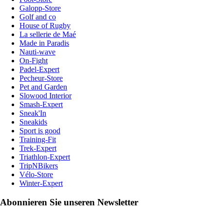
Galopp-Store
Golf and co
House of Rugby
La sellerie de Maé
Made in Paradis
Nauti-wave
On-Fight
Padel-Expert
Pecheur-Store
Pet and Garden
Slowood Interior
Smash-Expert
Sneak'In
Sneakids
Sport is good
Training-Fit
Trek-Expert
Triathlon-Expert
TripNBikers
Vélo-Store
Winter-Expert
Abonnieren Sie unseren Newsletter