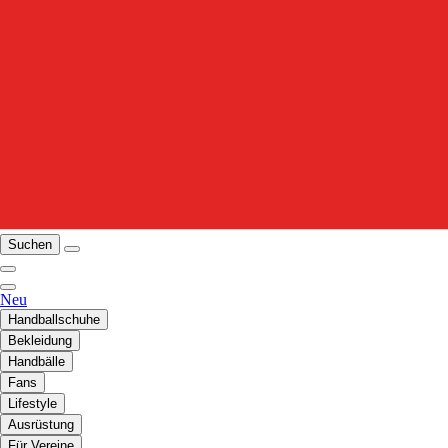
Suchen
Neu
Handballschuhe
Bekleidung
Handbälle
Fans
Lifestyle
Ausrüstung
Für Vereine