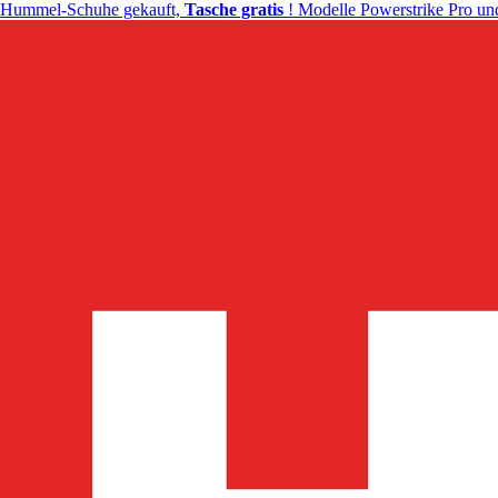
Hummel-Schuhe gekauft,
Tasche gratis
! Modelle Powerstrike Pro und