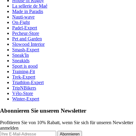
House of Rugby
La sellerie de Maé
Made in Paradis
Nauti-wave
On-Fight
Padel-Expert
Pecheur-Store
Pet and Garden
Slowood Interior
Smash-Expert
Sneak'In
Sneakids
Sport is good
Training-Fit
Trek-Expert
Triathlon-Expert
TripNBikers
Vélo-Store
Winter-Expert
Abonnieren Sie unseren Newsletter
Profitieren Sie von 10% Rabatt, wenn Sie sich für unseren Newsletter
anmelden
Abonnieren