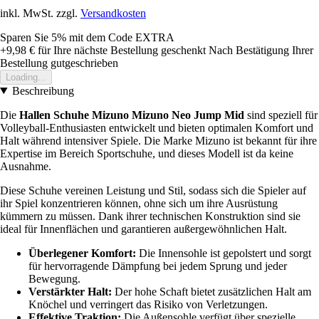
inkl. MwSt. zzgl.
Versandkosten
Sparen Sie 5%
mit dem Code
EXTRA
+9,98 €
für Ihre nächste Bestellung geschenkt
Nach Bestätigung Ihrer
Bestellung gutgeschrieben
Loading...
Beschreibung
Die
Hallen Schuhe Mizuno Mizuno Neo Jump Mid
sind speziell für
Volleyball-Enthusiasten entwickelt und bieten optimalen Komfort und
Halt während intensiver Spiele. Die Marke Mizuno ist bekannt für ihre
Expertise im Bereich Sportschuhe, und dieses Modell ist da keine
Ausnahme.
Diese Schuhe vereinen Leistung und Stil, sodass sich die Spieler auf
ihr Spiel konzentrieren können, ohne sich um ihre Ausrüstung
kümmern zu müssen. Dank ihrer technischen Konstruktion sind sie
ideal für Innenflächen und garantieren außergewöhnlichen Halt.
Überlegener Komfort:
Die Innensohle ist gepolstert und sorgt
für hervorragende Dämpfung bei jedem Sprung und jeder
Bewegung.
Verstärkter Halt:
Der hohe Schaft bietet zusätzlichen Halt am
Knöchel und verringert das Risiko von Verletzungen.
Effektive Traktion:
Die Außensohle verfügt über spezielle