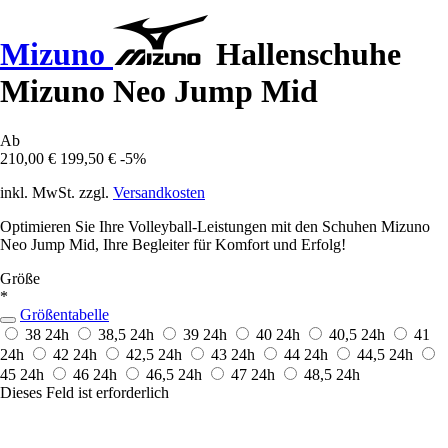
Mizuno
Hallenschuhe
Mizuno Neo Jump Mid
Ab
210,00 €
199,50 €
-5%
inkl. MwSt. zzgl.
Versandkosten
Optimieren Sie Ihre Volleyball-Leistungen mit den Schuhen Mizuno
Neo Jump Mid, Ihre Begleiter für Komfort und Erfolg!
Größe
*
Größentabelle
38
24h
38,5
24h
39
24h
40
24h
40,5
24h
41
24h
42
24h
42,5
24h
43
24h
44
24h
44,5
24h
45
24h
46
24h
46,5
24h
47
24h
48,5
24h
Dieses Feld ist erforderlich