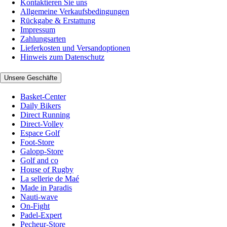
Kontaktieren Sie uns
Allgemeine Verkaufsbedingungen
Rückgabe & Erstattung
Impressum
Zahlungsarten
Lieferkosten und Versandoptionen
Hinweis zum Datenschutz
Unsere Geschäfte
Basket-Center
Daily Bikers
Direct Running
Direct-Volley
Espace Golf
Foot-Store
Galopp-Store
Golf and co
House of Rugby
La sellerie de Maé
Made in Paradis
Nauti-wave
On-Fight
Padel-Expert
Pecheur-Store