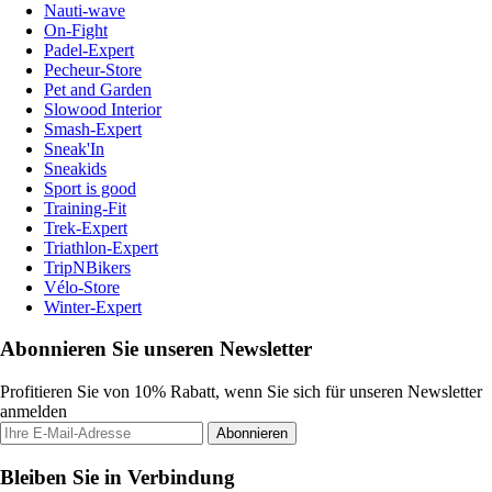
Nauti-wave
On-Fight
Padel-Expert
Pecheur-Store
Pet and Garden
Slowood Interior
Smash-Expert
Sneak'In
Sneakids
Sport is good
Training-Fit
Trek-Expert
Triathlon-Expert
TripNBikers
Vélo-Store
Winter-Expert
Abonnieren Sie unseren Newsletter
Profitieren Sie von 10% Rabatt, wenn Sie sich für unseren Newsletter
anmelden
Abonnieren
Bleiben Sie in Verbindung