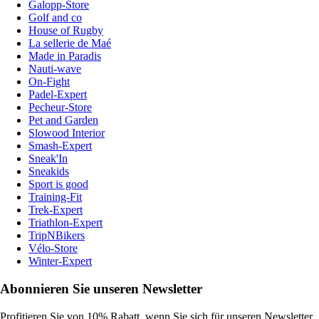
Galopp-Store
Golf and co
House of Rugby
La sellerie de Maé
Made in Paradis
Nauti-wave
On-Fight
Padel-Expert
Pecheur-Store
Pet and Garden
Slowood Interior
Smash-Expert
Sneak'In
Sneakids
Sport is good
Training-Fit
Trek-Expert
Triathlon-Expert
TripNBikers
Vélo-Store
Winter-Expert
Abonnieren Sie unseren Newsletter
Profitieren Sie von 10% Rabatt, wenn Sie sich für unseren Newsletter