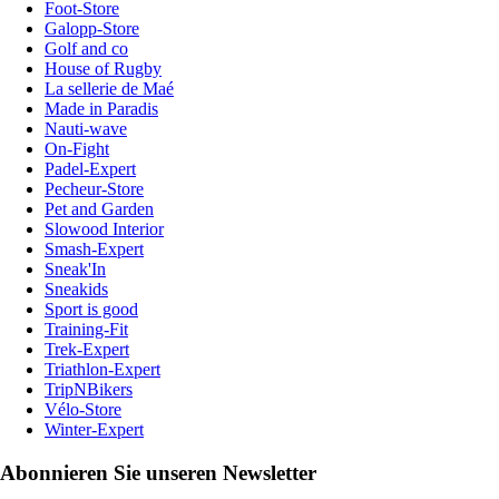
Foot-Store
Galopp-Store
Golf and co
House of Rugby
La sellerie de Maé
Made in Paradis
Nauti-wave
On-Fight
Padel-Expert
Pecheur-Store
Pet and Garden
Slowood Interior
Smash-Expert
Sneak'In
Sneakids
Sport is good
Training-Fit
Trek-Expert
Triathlon-Expert
TripNBikers
Vélo-Store
Winter-Expert
Abonnieren Sie unseren Newsletter