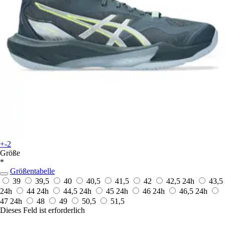
+-2
Größe
*
Größentabelle
39
39,5
40
40,5
41,5
42
42,5
24h
43,5
24h
44
24h
44,5
24h
45
24h
46
24h
46,5
24h
47
24h
48
49
50,5
51,5
Dieses Feld ist erforderlich