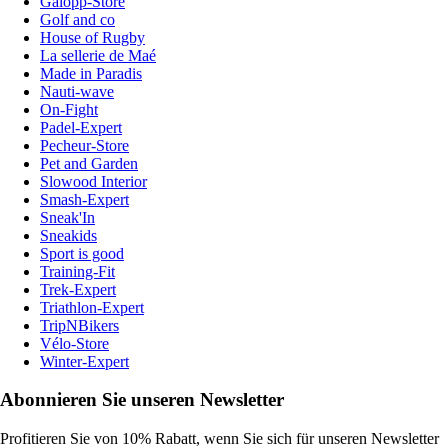
Galopp-Store
Golf and co
House of Rugby
La sellerie de Maé
Made in Paradis
Nauti-wave
On-Fight
Padel-Expert
Pecheur-Store
Pet and Garden
Slowood Interior
Smash-Expert
Sneak'In
Sneakids
Sport is good
Training-Fit
Trek-Expert
Triathlon-Expert
TripNBikers
Vélo-Store
Winter-Expert
Abonnieren Sie unseren Newsletter
Profitieren Sie von 10% Rabatt, wenn Sie sich für unseren Newsletter