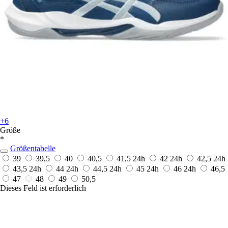
+6
Größe
*
Größentabelle
39
39,5
40
40,5
41,5
24h
42
24h
42,5
24h
43,5
24h
44
24h
44,5
24h
45
24h
46
24h
46,5
47
48
49
50,5
Dieses Feld ist erforderlich