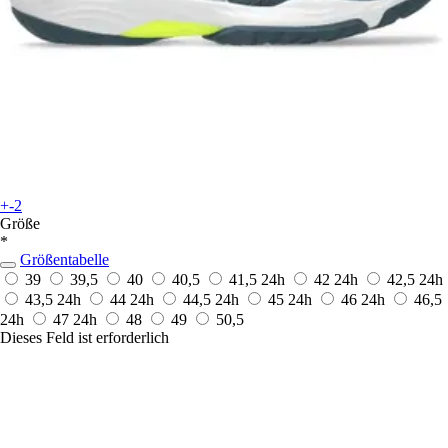
+-2
Größe
*
Größentabelle
39
39,5
40
40,5
41,5
24h
42
24h
42,5
24h
43,5
24h
44
24h
44,5
24h
45
24h
46
24h
46,5
24h
47
24h
48
49
50,5
Dieses Feld ist erforderlich