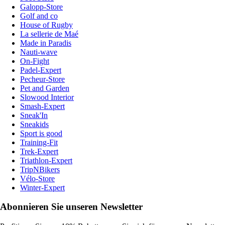
Galopp-Store
Golf and co
House of Rugby
La sellerie de Maé
Made in Paradis
Nauti-wave
On-Fight
Padel-Expert
Pecheur-Store
Pet and Garden
Slowood Interior
Smash-Expert
Sneak'In
Sneakids
Sport is good
Training-Fit
Trek-Expert
Triathlon-Expert
TripNBikers
Vélo-Store
Winter-Expert
Abonnieren Sie unseren Newsletter