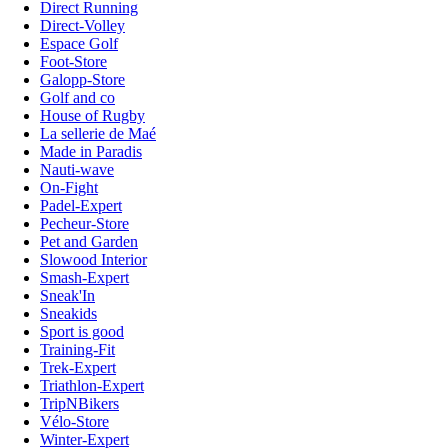
Direct Running
Direct-Volley
Espace Golf
Foot-Store
Galopp-Store
Golf and co
House of Rugby
La sellerie de Maé
Made in Paradis
Nauti-wave
On-Fight
Padel-Expert
Pecheur-Store
Pet and Garden
Slowood Interior
Smash-Expert
Sneak'In
Sneakids
Sport is good
Training-Fit
Trek-Expert
Triathlon-Expert
TripNBikers
Vélo-Store
Winter-Expert