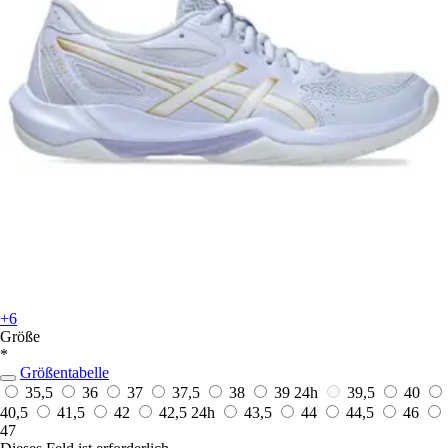
+6
Größe
*
Größentabelle
35,5
36
37
37,5
38
39
24h
39,5
40
40,5
41,5
42
42,5
24h
43,5
44
44,5
46
47