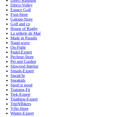
Direct Running
Direct-Volley
Espace Golf
Foot-Store
Galopp-Store
Golf and co
House of Rugby
La sellerie de Maé
Made in Paradis
Nauti-wave
On-Fight
Padel-Expert
Pecheur-Store
Pet and Garden
Slowood Interior
Smash-Expert
Sneak'In
Sneakids
Sport is good
Training-Fit
Trek-Expert
Triathlon-Expert
TripNBikers
Vélo-Store
Winter-Expert