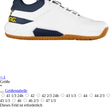
+-1
Größe
*
Größentabelle
41 1/3
24h
42
42 2/3
24h
43 1/3
44
44 2/3
45 1/3
46
46 2/3
47 1/3
Dieses Feld ist erforderlich